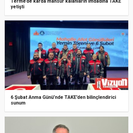
Terme’de karda mahsur kalanların imdadına TAKE
yetişti
6 Şubat Anma Günü’nde TAKE’den bilinçlendirici
sunum