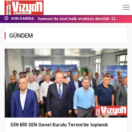
TERME MHP’DE KONGRE HEYECANI
YALI MAHALLESİ’NDE DOĞALGAZ İÇİN İLK KAZ...
Samsun’da özel halk otobüsü devrildi: 21...
SON DAKIKA:
BAŞKAN ŞENOL KUL: “TERME'DE YOL YATIRIML...
FINDIK BAHÇESİNDE YANMIŞ HALDE ÖLÜ BULUN...
GÜNDEM
TERME MHP’DE KONGRE HEYECANI
YALI MAHALLESİ’NDE DOĞALGAZ İÇİN İLK KAZ...
DİN BİR SEN Genel Kurulu Terme’de toplandı