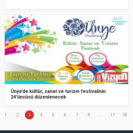
Ünye’de kültür, sanat ve turizm festivalinin
24’üncüsü düzenlenecek
1
2
3
4
5
6
7
8
...
17
18