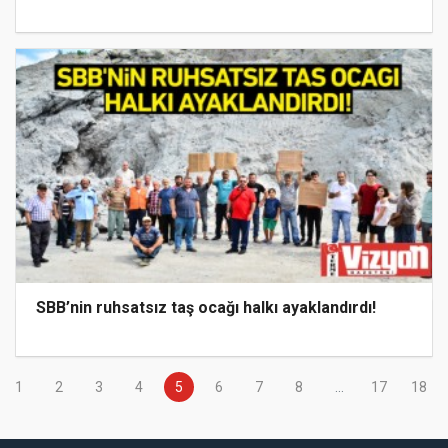
SBB’nin ruhsatsız taş ocağı halkı ayaklandırdı!
1
2
3
4
5
6
7
8
...
17
18