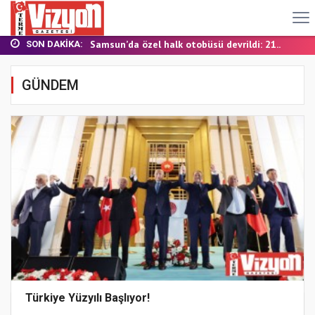
TERME MHP’DE KONGRE HEYECANI
YALI MAHALLESİ’NDE DOĞALGAZ İÇİN İLK KAZ...
Samsun’da özel halk otobüsü devrildi: 21...
SON DAKIKA:
BAŞKAN ŞENOL KUL: “TERME'DE YOL YATIRIML...
FINDIK BAHÇESİNDE YANMIŞ HALDE ÖLÜ BULUN...
GÜNDEM
TERME MHP’DE KONGRE HEYECANI
YALI MAHALLESİ’NDE DOĞALGAZ İÇİN İLK KAZ...
Türkiye Yüzyılı Başlıyor!