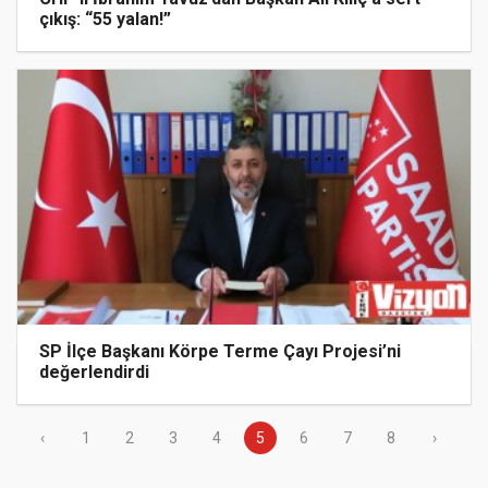
çıkış: “55 yalan!”
SP İlçe Başkanı Körpe Terme Çayı Projesi’ni
değerlendirdi
‹
1
2
3
4
5
6
7
8
›