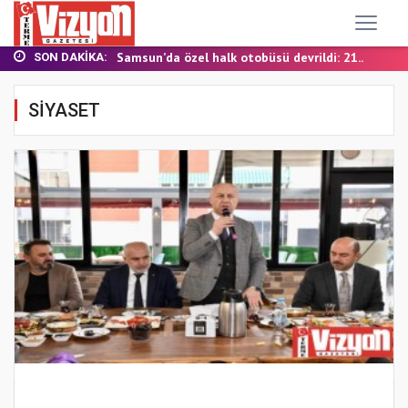
TERME MHP’DE KONGRE HEYECANI
YALI MAHALLESİ’NDE DOĞALGAZ İÇİN İLK KAZ...
Samsun’da özel halk otobüsü devrildi: 21...
SON DAKIKA:
BAŞKAN ŞENOL KUL: “TERME'DE YOL YATIRIML...
FINDIK BAHÇESİNDE YANMIŞ HALDE ÖLÜ BULUN...
SİYASET
TERME MHP’DE KONGRE HEYECANI
YALI MAHALLESİ’NDE DOĞALGAZ İÇİN İLK KAZ...